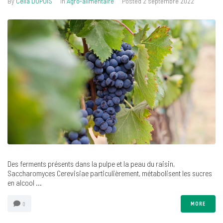
By
Célia DUPUIS
In
Agro-alimentaire
Posted
2 septembre 2022
Des ferments présents dans la pulpe et la peau du raisin,
Saccharomyces Cerevisiae particulièrement, métabolisent les sucres
en alcool ...
MORE
0