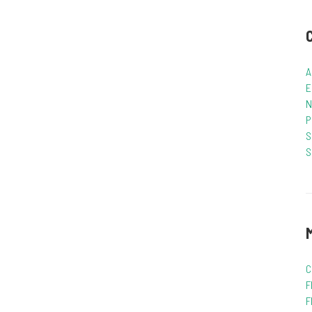
A
E
N
P
S
S
C
F
F