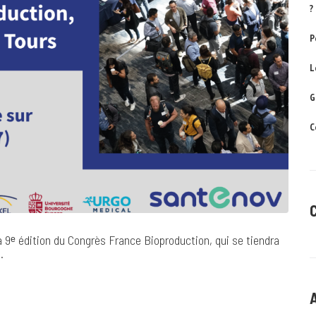
?
P
L
G
C
 9ᵉ édition du Congrès France Bioproduction, qui se tiendra
.