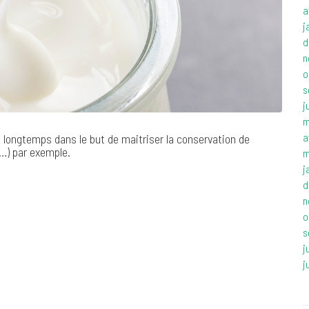
a
j
d
n
o
s
j
m
a
s longtemps dans le but de maitriser la conservation de
n…) par exemple.
m
j
d
n
o
s
j
j