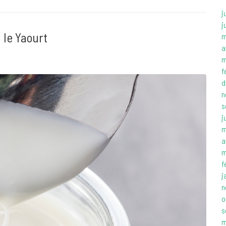
j
j
 le Yaourt
m
a
m
f
d
n
s
j
m
a
m
f
j
n
o
s
m