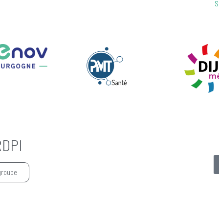
S
RDPI
groupe