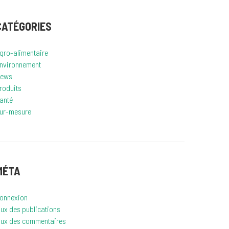
CATÉGORIES
gro-alimentaire
nvironnement
ews
roduits
anté
ur-mesure
MÉTA
onnexion
lux des publications
lux des commentaires