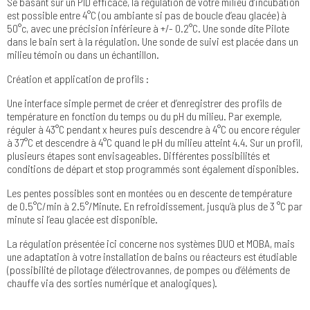
Se basant sur un PID efficace, la régulation de votre milieu d’incubation
est possible entre 4°C (ou ambiante si pas de boucle d’eau glacée) à
50°c, avec une précision inférieure à +/- 0.2°C. Une sonde dite Pilote
dans le bain sert à la régulation. Une sonde de suivi est placée dans un
milieu témoin ou dans un échantillon.
Création et application de profils :
Une interface simple permet de créer et d’enregistrer des profils de
température en fonction du temps ou du pH du milieu. Par exemple,
réguler à 43°C pendant x heures puis descendre à 4°C ou encore réguler
à 37°C et descendre à 4°C quand le pH du milieu atteint 4.4. Sur un profil,
plusieurs étapes sont envisageables. Différentes possibilités et
conditions de départ et stop programmés sont également disponibles.
Les pentes possibles sont en montées ou en descente de température
de 0.5°C/min à 2.5°/Minute. En refroidissement, jusqu’à plus de 3 °C par
minute si l’eau glacée est disponible.
La régulation présentée ici concerne nos systèmes DUO et MOBA, mais
une adaptation à votre installation de bains ou réacteurs est étudiable
(possibilité de pilotage d’électrovannes, de pompes ou d’éléments de
chauffe via des sorties numérique et analogiques).